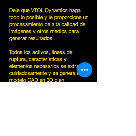
Deje que VTOL Dynamics haga
todo lo posible y le proporcione un
procesamiento de alta calidad de
imágenes y otros medios para
generar resultados.
Todos los activos, líneas de
ruptura, características y
elementos necesarios se extraen
cuidadosamente y se genera un
modelo CAD en 3D bien
construido.
Nuestro equipo especializado en
fotogrametría y GIS con sede en
Pakistán y los Emiratos Árabes
Unidos está bien equipado con
procesadores de alta
especificación para manejar